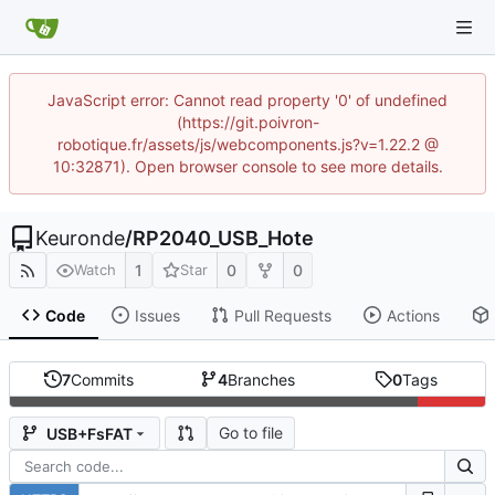
JavaScript error: Cannot read property '0' of undefined
(https://git.poivron-
robotique.fr/assets/js/webcomponents.js?v=1.22.2 @
10:32871). Open browser console to see more details.
Keuronde
/
RP2040_USB_Hote
1
0
0
Watch
Star
Code
Issues
Pull Requests
Actions
7
Commits
4
Branches
0
Tags
Go to file
USB+FsFAT