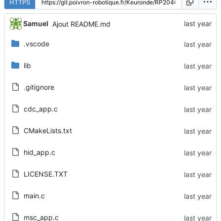
HTTPS
Samuel
Ajout README.md
.vscode
lib
.gitignore
cdc_app.c
CMakeLists.txt
hid_app.c
LICENSE.TXT
main.c
msc_app.c