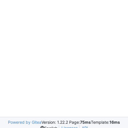
Powered by Gitea
Version: 1.22.2 Page:
75ms
Template:
16ms
Licenses
API